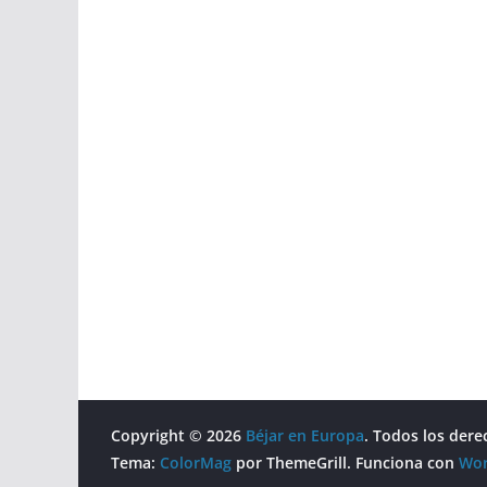
Copyright © 2026
Béjar en Europa
. Todos los dere
Tema:
ColorMag
por ThemeGrill. Funciona con
Wor