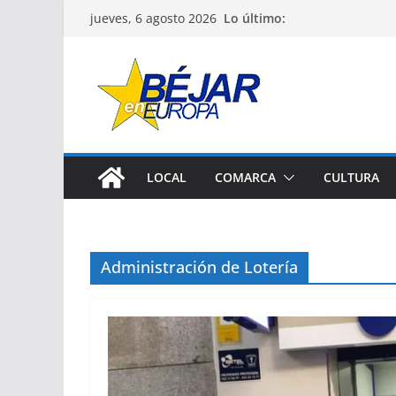
Saltar
Lo último:
jueves, 6 agosto 2026
al
contenido
LOCAL
COMARCA
CULTURA
Administración de Lotería