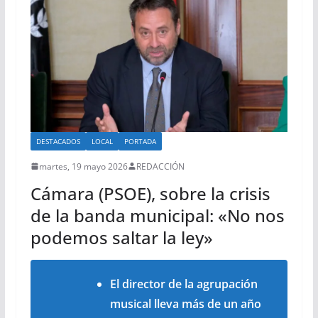
DESTACADOS
LOCAL
PORTADA
martes, 19 mayo 2026
REDACCIÓN
Cámara (PSOE), sobre la crisis
de la banda municipal: «No nos
podemos saltar la ley»
El director de la agrupación
musical lleva más de un año