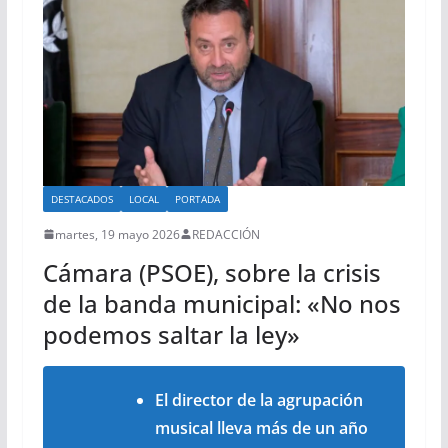
DESTACADOS
LOCAL
PORTADA
martes, 19 mayo 2026
REDACCIÓN
Cámara (PSOE), sobre la crisis
de la banda municipal: «No nos
podemos saltar la ley»
El director de la agrupación
musical lleva más de un año