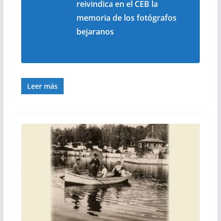
reivindica en el CEB la
memoria de los fotógrafos
bejaranos
Leer más