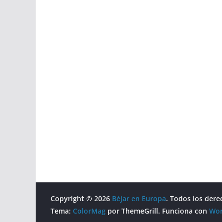
Copyright © 2026
Béjar en Europa
. Todos los dere
Tema:
ColorMag
por ThemeGrill. Funciona con
Wor