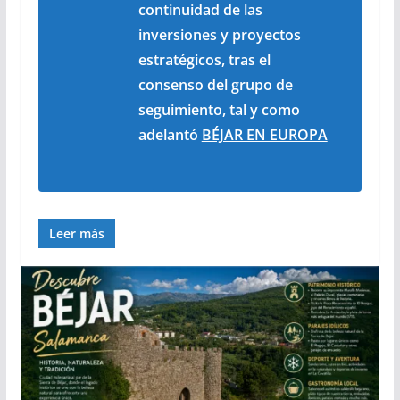
continuidad de las
inversiones y proyectos
estratégicos, tras el
consenso del grupo de
seguimiento, tal y como
adelantó
BÉJAR EN EUROPA
Leer más