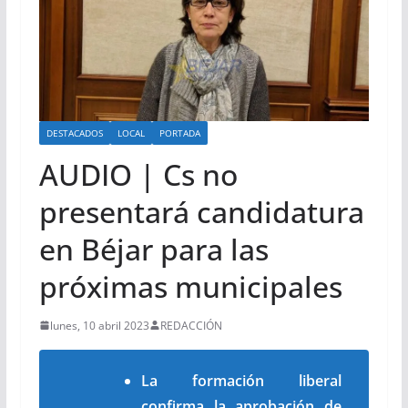
DESTACADOS
LOCAL
PORTADA
AUDIO | Cs no
presentará candidatura
en Béjar para las
próximas municipales
lunes, 10 abril 2023
REDACCIÓN
La formación liberal
confirma la aprobación de