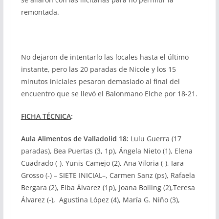
remontada.
No dejaron de intentarlo las locales hasta el último
instante, pero las 20 paradas de Nicole y los 15
minutos iniciales pesaron demasiado al final del
encuentro que se llevó el Balonmano Elche por 18-21.
FICHA T
É
CNICA
:
Aula Alimentos de Valladolid 18
:
Lulu Guerra (17
paradas), Bea Puertas (3, 1p), Ángela Nieto (1), Elena
Cuadrado (-), Yunis Camejo (2), Ana Viloria (-), Iara
Grosso (-) – SIETE INICIAL–, Carmen Sanz (ps), Rafaela
Bergara (2), Elba Álvarez (1p), Joana Bolling (2),Teresa
Álvarez (-), Agustina López (4), María G. Niño (3),