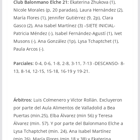
Club Balonmano Elche 21:
Ekaterina Zhukova (1),
Nicole Morales (p, 20 paradas), Laura Hernández (2),
María Flores (1), Jennifer Gutiérrez (9, 2p), Clara
Gasco (2), Ana Isabel Martínez (3) –SIETE INICIAL-
Patricia Méndez (-), Isabel Fernández-Agustí (1), Ivet
Musons (-), Ana González (1p), Lysa Tchaptchet (1),
Paula Arcos (-).
Parciales:
0-4, 0-6, 1-8, 2-8, 3-11, 7-13 -DESCANSO- 8-
13, 8-14, 12-15, 15-18, 16-19 y 19-21.
Árbitros:
Luis Colmenero y Víctor Rollán. Excluyeron
por parte del Aula Alimentos de Valladolid a Bea
Puertas (min.25), Elba Álvarez (min 56) y Teresa
Álvarez (min. 57). Y por parte del Balonmano Elche a
Lysa Tchaptchet (min. 24), Ana Isabel Martínez
(min.26), María Flores (min.18 y 38) y Ekaterina