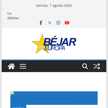
Saltar
viernes, 7 agosto 2026
al
Lo
contenido
último: