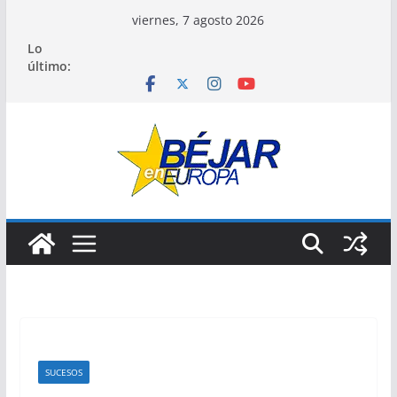
Saltar
viernes, 7 agosto 2026
al
Lo
contenido
último:
SUCESOS