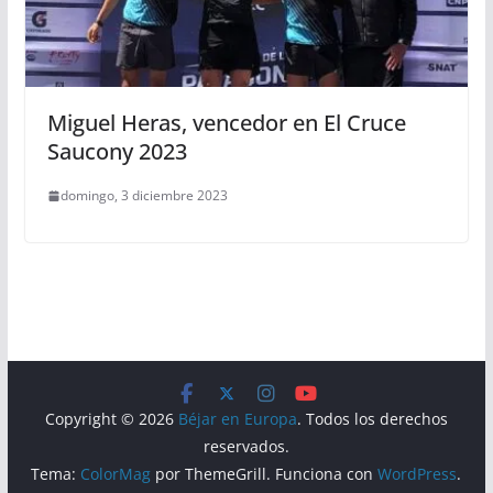
Miguel Heras, vencedor en El Cruce
Saucony 2023
domingo, 3 diciembre 2023
Copyright © 2026
Béjar en Europa
. Todos los derechos
reservados.
Tema:
ColorMag
por ThemeGrill. Funciona con
WordPress
.