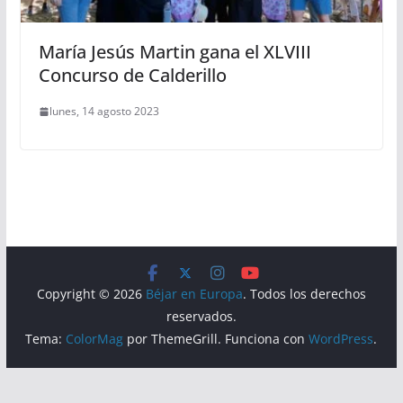
María Jesús Martin gana el XLVIII
Concurso de Calderillo
lunes, 14 agosto 2023
Copyright © 2026
Béjar en Europa
. Todos los derechos
reservados.
Tema:
ColorMag
por ThemeGrill. Funciona con
WordPress
.
Aviso Legal
Política de Privacidad
Política de Cookies