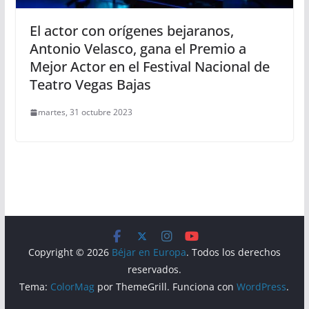
El actor con orígenes bejaranos,
Antonio Velasco, gana el Premio a
Mejor Actor en el Festival Nacional de
Teatro Vegas Bajas
martes, 31 octubre 2023
Copyright © 2026
Béjar en Europa
. Todos los derechos
reservados.
Tema:
ColorMag
por ThemeGrill. Funciona con
WordPress
.