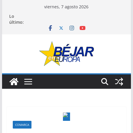
Saltar
viernes, 7 agosto 2026
al
Lo
contenido
último:
COMARCA