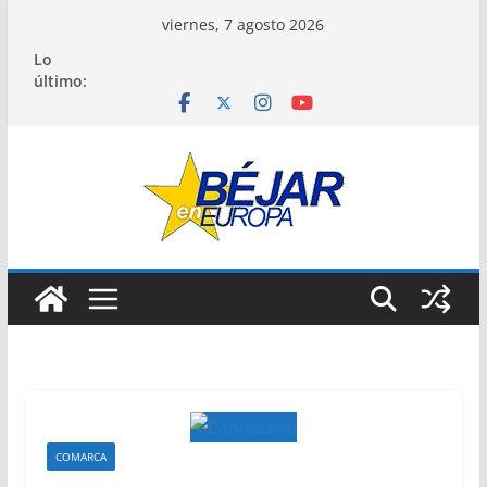
Saltar
viernes, 7 agosto 2026
al
Lo
contenido
último:
COMARCA