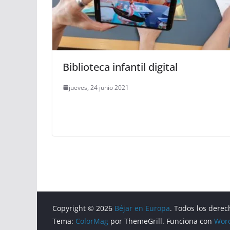
Biblioteca infantil digital
jueves, 24 junio 2021
Copyright © 2026
Béjar en Europa
. Todos los derec
Tema:
ColorMag
por ThemeGrill. Funciona con
Wor