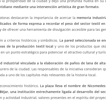
só la prosperidad de la ciudad y dejó una profunda huella en su c
cotidiano mediante una intervención artística de gran formato
.
otoras destacaron la importancia de acercar la
memoria industri
cados de forma expresa a recordar el peso del sector textil en 
y de ofrecer una herramienta de divulgación accesible para las ge
 a criterios históricos y simbólicos.
La pared seleccionada se enc
as de la producción textil local
y uno de los productos que otor
en un punto estratégico para potenciar el atractivo cultural y turís
d industrial vinculada a la elaboración de
paños de lana de alta
ero de la ciudad. Las responsables de la iniciativa consideran qu
a a uno de los capítulos más relevantes de la historia local.
econocimiento histórico.
La plaza lleva el nombre de Nicomedes
Béjar, una institución estrechamente ligada al desarrollo del sect
 y actividad industrial, valores presentes en el espíritu del proyec