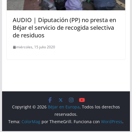
AUDIO | Diputación (PP) no presta en
Béjar el servicio de recogida selectiva
de residuos
miércoles, 15 julio 2020
Copyright © 2026
Béjar en Europa
. Todos los derechos
reservados.
Tema:
ColorMag
por ThemeGrill. Funciona con
WordPress
.