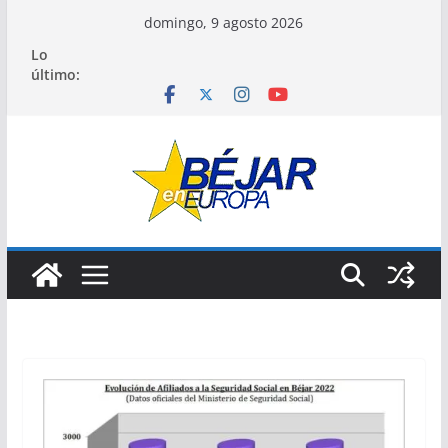
Saltar
domingo, 9 agosto 2026
al
Lo
contenido
último: