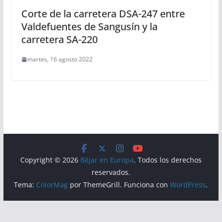
Corte de la carretera DSA-247 entre
Valdefuentes de Sangusín y la
carretera SA-220
martes, 16 agosto 2022
Copyright © 2026
Béjar en Europa
. Todos los derechos
reservados.
Tema:
ColorMag
por ThemeGrill. Funciona con
WordPress
.
Aviso Legal
Política de Privacidad
Política de Cookies