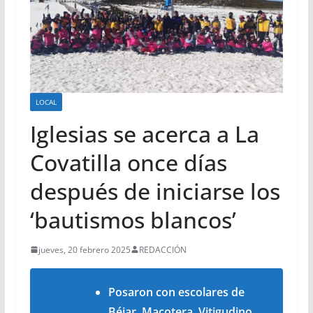
LOCAL
Iglesias se acerca a La
Covatilla once días
después de iniciarse los
‘bautismos blancos’
jueves, 20 febrero 2025
REDACCIÓN
Posaron con escolares de
Béjar, Macotera, Vitigudino,