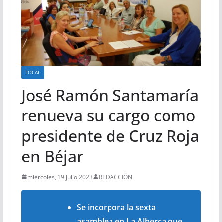
LOCAL
José Ramón Santamaría
renueva su cargo como
presidente de Cruz Roja
en Béjar
miércoles, 19 julio 2023
REDACCIÓN
Se incorpora la sexta
asamblea en La Alberca que