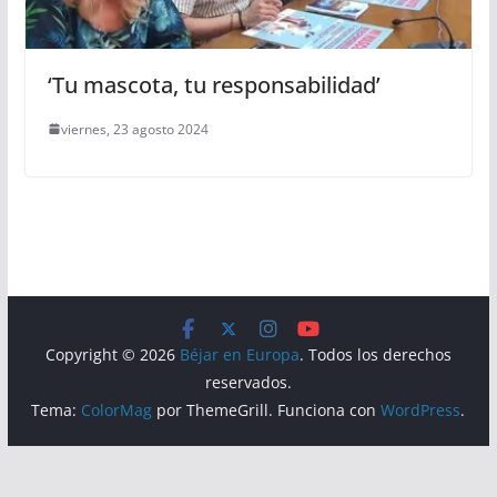
‘Tu mascota, tu responsabilidad’
viernes, 23 agosto 2024
Copyright © 2026
Béjar en Europa
. Todos los derechos
reservados.
Tema:
ColorMag
por ThemeGrill. Funciona con
WordPress
.
Aviso Legal
Política de Privacidad
Política de Cookies