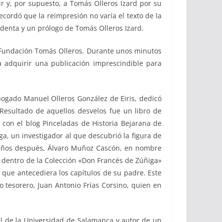
r y, por supuesto, a Tomás Olleros Izard por su
ecordó que la reimpresión no varía el texto de la
denta y un prólogo de Tomás Olleros Izard.
 Fundación Tomás Olleros. Durante unos minutos
a adquirir una publicación imprescindible para
abogado Manuel Olleros González de Eiris, dedicó
 Resultado de aquellos desvelos fue un libro de
con el blog Pinceladas de Historia Bejarana de
ga, un investigador al que descubrió la figura de
 años después, Álvaro Muñoz Cascón, en nombre
is dentro de la Colección «Don Francés de Zúñiga»
a que antecediera los capítulos de su padre. Este
o tesorero, Juan Antonio Frías Corsino, quien en
al de la Universidad de Salamanca y autor de un