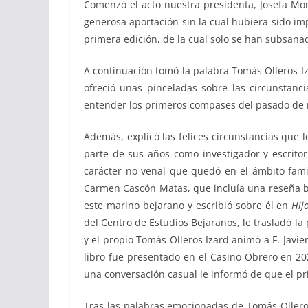
Comenzó el acto nuestra presidenta, Josefa Mon
generosa aportación sin la cual hubiera sido imp
primera edición, de la cual solo se han subsana
A continuación tomó la palabra Tomás Olleros 
ofreció unas pinceladas sobre las circunstanc
entender los primeros compases del pasado de 
Además, explicó las felices circunstancias que 
parte de sus años como investigador y escritor
carácter no venal que quedó en el ámbito fami
Carmen Cascón Matas, que incluía una reseña biog
este marino bejarano y escribió sobre él en
Hij
del Centro de Estudios Bejaranos, le trasladó la
y el propio Tomás Olleros Izard animó a F. Javie
libro fue presentado en el Casino Obrero en 202
una conversación casual le informó de que el p
Tras las palabras emocionadas de Tomás Olleros