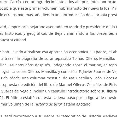
tero García, con un agradecimiento a los allí presentes por acudi
osible que este primer volumen hubiera visto de nuevo la luz. Y r
do erratas mínimas, añadiendo una introducción de la propia presi
Izard, empresario bejarano asentado en Madrid y presidente de la
ias históricas y geográficas de Béjar, animando a los presentes 
nuestra ciudad.
le han llevado a realizar esa aportación económica. Su padre, el 
 a trazar la biografía de su antepasado Tomás Olleros Mansilla.
liar. Muchos años después, indagando sobre el marino, se topó 
ráfica sobre Olleros Mansilla, y conoció a F. Javier Suárez de Ve
os del olvido
, una columna mensual de
ABC
Castilla y León. Pocos
 propuesta de edición del libro de Manuel Olleros González de Eir
r Suárez de Vega a incluir un capítulo introductorio sobre su figur
1. El último eslabón de esta cadena pasó por la figura de nuestr
rimer volumen de la
Historia de Béjar
estaba agotado.
 Izard recordando a su padre, el catedrático de Historia Mediev