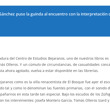
o Sánchez puso la guinda al encuentro con la interpretación
adura del Centro de Estudios Bejaranos, uno de nuestros libros es
más Olleros. Y un cúmulo de circunstancias, de casualidades conc
sta ahora agotado, vuelva a estar disponible en las librerías.
ejaranos como es la villa renacentista de El Bosque fue ayer el es
ado tal y como lo denominan las fuentes primarias, con el sonido 
pañarnos en esta tarde tan especial. Bajo los escudos de los Zúñig
n los intervinientes: Josefa Montero García, Tomás Olleros Izard y 