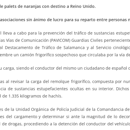
de palets de naranjas con destino a Reino Unido.
 asociaciones sin ánimo de lucro para su reparto entre personas 
il lleva a cabo para la prevención del tráfico de sustancias estup
las Vías de Comunicación (PAVICOM) Guardias Civiles perteneciente
o, al Destacamento de Tráfico de Salamanca y al Servicio cinoló
bre un camión frigorífico sospechoso que circulaba por la vía de 
 su carga, siendo el conductor del mismo un ciudadano de español 
gas al revisar la carga del remolque frigorífico, compuesta por n
ncia de sustancias estupefacientes ocultas en su interior. Dichos
al de 1.335 kilogramos de hachís.
es de la Unidad Orgánica de Policía Judicial de la Comandancia d
riales del cargamento y determinar si ante la magnitud de lo de
al de drogas, procediendo a la detención del conductor del vehícu