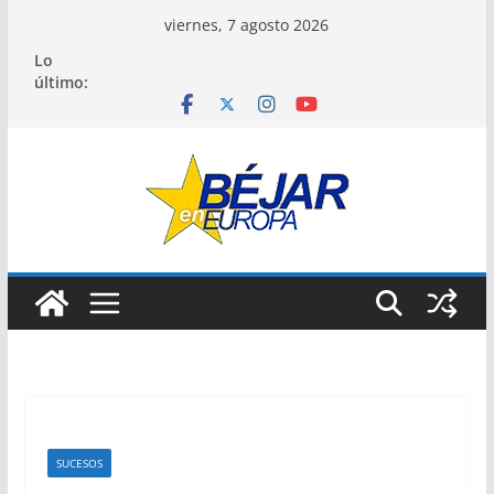
Saltar
viernes, 7 agosto 2026
al
Lo
contenido
último:
SUCESOS