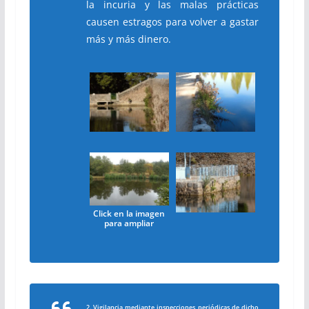
la incuria y las malas prácticas
causen estragos para volver a gastar
más y más dinero.
Click en la imagen
para ampliar
2. Vigilancia mediante inspecciones periódicas de dicho