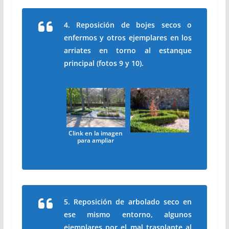
4. Reposición de bojes secos o
enfermos y otros ejemplares en los
arriates en torno al estanque
principal (fotos 9 y 10).
Clink en la imagen
para ampliar
5. Reposición de arbolado seco en
ese mismo entorno, algunos
ejemplares por el mal trasplante al