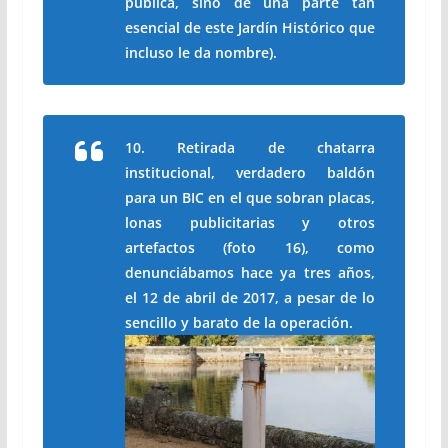
pública, sino de una parte tan
esencial de este Jardín Histórico que
incluso le da nombre).
10. Retirada de chatarra
institucional, verdadero baldón
para un BIC en el que sobran placas,
lonas publicitarias y otros
artefactos (foto 16), como
denunciábamos hace ya tres años,
el 12 de abril de 2017, a pesar de lo
sencillo y barato de la operación.