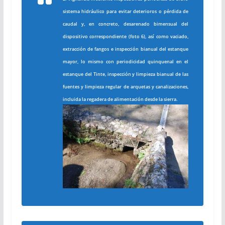
sistema hidráulico para evitar deterioros o pérdida de
caudal y, en concreto, desarenado bimensual del
dispositivo correspondiente (
foto 6), así como vaciado,
extracción de fangos e inspección bianual del estanque
mayor, lo mismo con periodicidad quinquenal en el
estanque del Tinte, inspección y limpieza bianual de las
fuentes y limpieza regular de arquetas y canalizaciones,
incluida la regadera de alimentación desde la sierra.