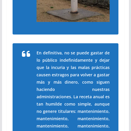
En definitiva, no se puede gastar de
lo público indefinidamente y dejar
que la incuria y las malas prácticas
causen estragos para volver a gastar
más y más dinero, como siguen
haciendo nuestras
administraciones. La receta anual es
tan humilde como simple, aunque
no genere titulares: mantenimiento,
mantenimiento, mantenimiento,
mantenimiento, m
antenimiento,