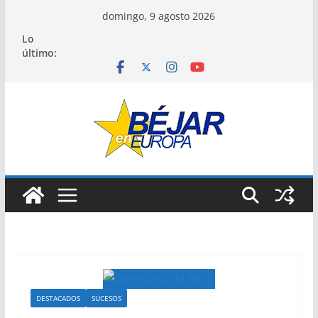
Saltar
domingo, 9 agosto 2026
al
Lo
contenido
último:
DESTACADOS
SUCESOS