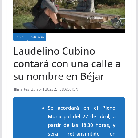
LOCAL
PORTADA
Laudelino Cubino
contará con una calle a
su nombre en Béjar
martes, 25 abril 2023
REDACCIÓN
Se acordará en el Pleno
Municipal del 27 de abril, a
partir de las 18:30 horas, y
será retransmitido
en