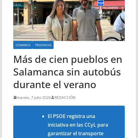
COMARCA
PROVINCIA
Más de cien pueblos en
Salamanca sin autobús
durante el verano
martes, 7 julio 2026
REDACCIÓN
El PSOE registra una
iniciativa en las CCyL para
garantizar el transporte