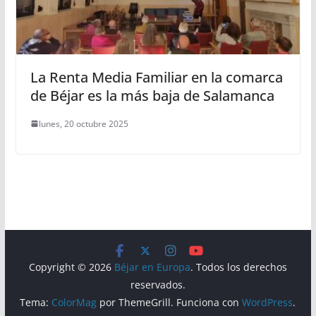
La Renta Media Familiar en la comarca
de Béjar es la más baja de Salamanca
lunes, 20 octubre 2025
Copyright © 2026
Béjar en Europa
. Todos los derechos
reservados.
Tema:
ColorMag
por ThemeGrill. Funciona con
WordPress
.