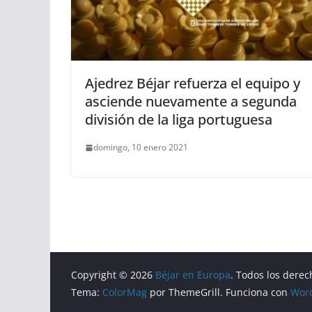
Ajedrez Béjar refuerza el equipo y
asciende nuevamente a segunda
división de la liga portuguesa
domingo, 10 enero 2021
Copyright © 2026
Béjar en Europa
. Todos los derec
Tema:
ColorMag
por ThemeGrill. Funciona con
Wor