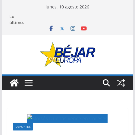
Saltar
lunes, 10 agosto 2026
al
Lo
contenido
último:
DEPORTES