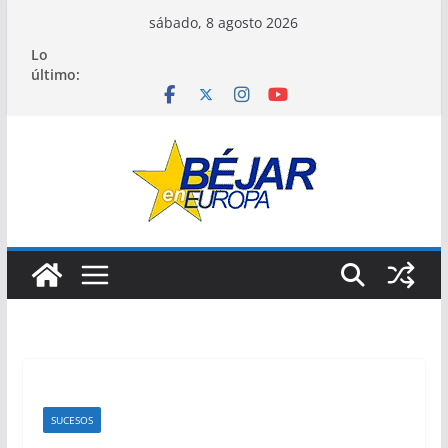
Saltar
sábado, 8 agosto 2026
al
Lo
contenido
último:
SUCESOS