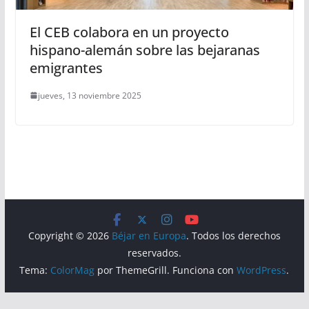
El CEB colabora en un proyecto
hispano-alemán sobre las bejaranas
emigrantes
jueves, 13 noviembre 2025
Copyright © 2026
Béjar en Europa
. Todos los derechos
reservados.
Tema:
ColorMag
por ThemeGrill. Funciona con
WordPress
.