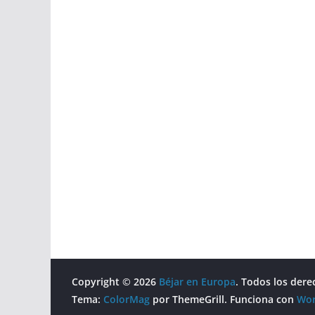
Copyright © 2026
Béjar en Europa
. Todos los dere
Tema:
ColorMag
por ThemeGrill. Funciona con
Wor