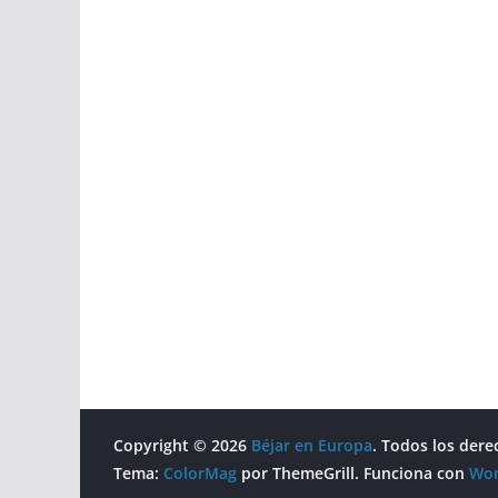
Copyright © 2026
Béjar en Europa
. Todos los dere
Tema:
ColorMag
por ThemeGrill. Funciona con
Wor