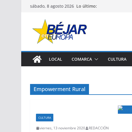
Saltar
Lo último:
sábado, 8 agosto 2026
al
contenido
LOCAL
COMARCA
CULTURA
Empowerment Rural
CULTURA
viernes, 13 noviembre 2020
REDACCIÓN