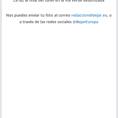
La luz al final del tunel en la Vía Verde desbrozada
Nos puedes enviar tu foto al correo
redaccion@bejar.eu
, o
a través de las redes sociales
@BejarEuropa