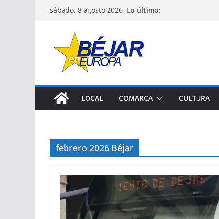
Saltar
Lo último:
sábado, 8 agosto 2026
al
contenido
LOCAL
COMARCA
CULTURA
febrero 2026 Béjar