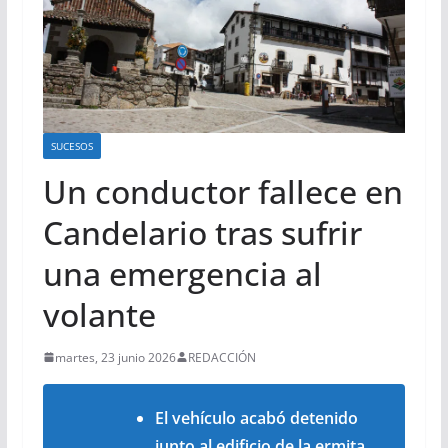
SUCESOS
Un conductor fallece en
Candelario tras sufrir
una emergencia al
volante
martes, 23 junio 2026
REDACCIÓN
El vehículo acabó detenido
junto al edificio de la ermita