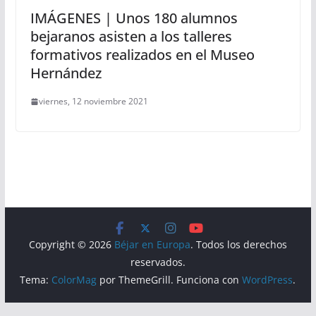
IMÁGENES | Unos 180 alumnos
bejaranos asisten a los talleres
formativos realizados en el Museo
Hernández
viernes, 12 noviembre 2021
Copyright © 2026
Béjar en Europa
. Todos los derechos
reservados.
Tema:
ColorMag
por ThemeGrill. Funciona con
WordPress
.