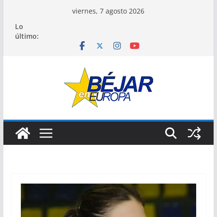
Saltar
viernes, 7 agosto 2026
al
Lo
contenido
último: