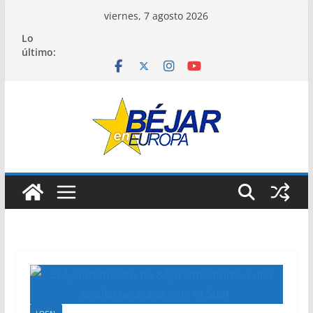
Saltar
viernes, 7 agosto 2026
al
Lo
contenido
último: