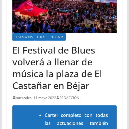
DESTACADOS
LOCAL
PORTADA
El Festival de Blues
volverá a llenar de
música la plaza de El
Castañar en Béjar
miércoles, 11 mayo 2022
REDACCIÓN
Cartel completo con todas
las actuaciones también