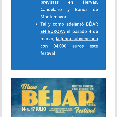
previstas en Hervás,
Candelario y Baños de
Montemayor
Tal y como adelantó
BÉJAR
EN EUROPA
el pasado 4 de
marzo,
la Junta subvenciona
con 34.000 euros este
festival