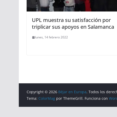
UPL muestra su satisfacción por
triplicar sus apoyos en Salamanca
lunes, 14 febrero 2022
Copyright © 2026
Béjar en Europa
. Todos los derec
Tema:
ColorMag
por ThemeGrill. Funciona con
Wor