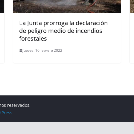
La Junta prorroga la declaración
de peligro medio de incendios
forestales
jueves, 10 febrero 2022
hos reservados.
dPress
.
Aviso Legal
Política de Privacidad
Política de Cookies