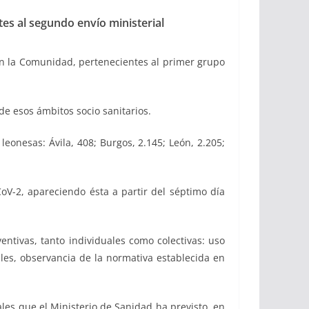
es al segundo envío ministerial
 en la Comunidad, pertenecientes al primer grupo
de esos ámbitos socio sanitarios.
leonesas: Ávila, 408; Burgos, 2.145; León, 2.205;
oV-2, apareciendo ésta a partir del séptimo día
ntivas, tanto individuales como colectivas: uso
iales, observancia de la normativa establecida en
les que el Ministerio de Sanidad ha previsto, en