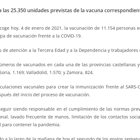
las 25.350 unidades previstas de la vacuna correspondient
recoge hoy, 4 de enero de 2021, la vacunación de 11.154 personas
egia de vacunación frente a la COVID-19.
s de atención a la Tercera Edad y a la Dependencia y trabajadores 
números de vacunados en cada una de las provincias castellanas y 
Soria, 1.169; Valladolid, 1.570; y Zamora, 824.
culaciones vacunales para crear la inmunización frente al SARS-C
pués del inicio del proceso de vacunación.
 seguir siendo responsable en el cumplimiento de las normas preve
sonal, lavado frecuente de manos, limitación de los contactos soc
l para contener la pandemia.
o a lo largo de la mañana de hoy el segundo de los envíos semana