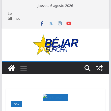
Saltar
jueves, 6 agosto 2026
al
Lo
contenido
último:
LOCAL