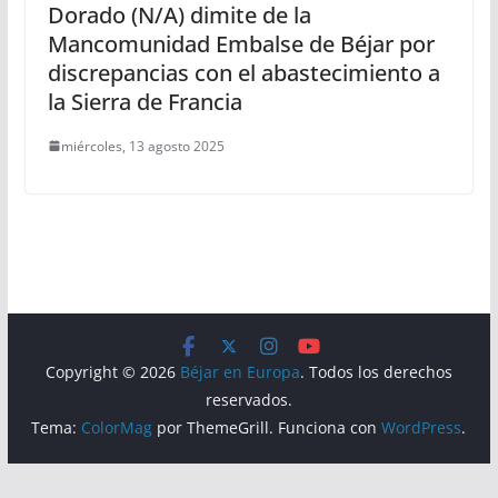
Dorado (N/A) dimite de la
Mancomunidad Embalse de Béjar por
discrepancias con el abastecimiento a
la Sierra de Francia
miércoles, 13 agosto 2025
Copyright © 2026
Béjar en Europa
. Todos los derechos
reservados.
Tema:
ColorMag
por ThemeGrill. Funciona con
WordPress
.
Aviso Legal
Política de Privacidad
Política de Cookies