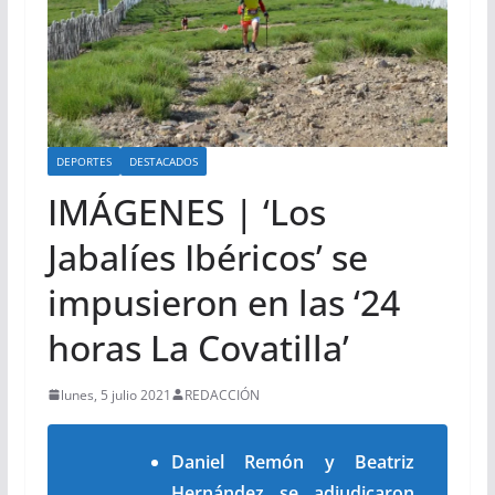
DEPORTES
DESTACADOS
IMÁGENES | ‘Los
Jabalíes Ibéricos’ se
impusieron en las ‘24
horas La Covatilla’
lunes, 5 julio 2021
REDACCIÓN
Daniel Remón y Beatriz
Hernández se adjudicaron