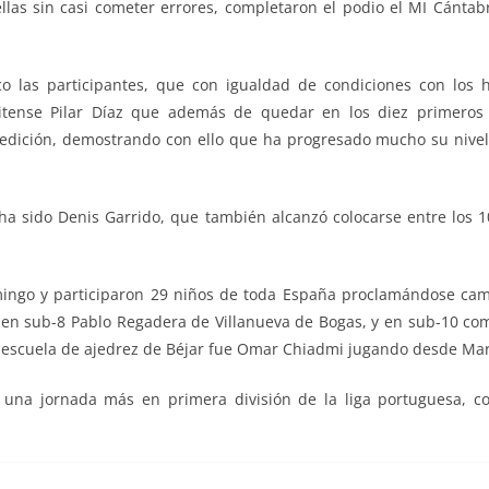
ellas sin casi cometer errores, completaron el podio el MI Cánta
o las participantes, que con igualdad de condiciones con los
tense Pilar Díaz que además de quedar en los diez primeros p
edición, demostrando con ello que ha progresado mucho su nivel d
o ha sido Denis Garrido, que también alcanzó colocarse entre los
domingo y participaron 29 niños de toda España proclamándose ca
, en sub-8 Pablo Regadera de Villanueva de Bogas, y en sub-10 com
la escuela de ajedrez de Béjar fue Omar Chiadmi jugando desde Ma
 una jornada más en primera división de la liga portuguesa, c